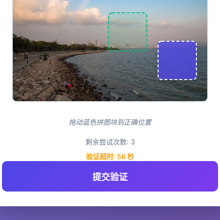
拖动蓝色拼图块到正确位置
剩余尝试次数:
3
验证超时:
55
秒
提交验证