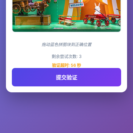
拖动蓝色拼图块到正确位置
剩余尝试次数:
3
验证超时:
56
秒
提交验证