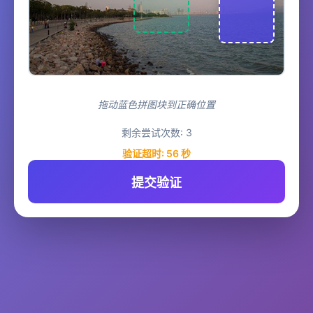
拖动蓝色拼图块到正确位置
剩余尝试次数:
3
验证超时:
56
秒
提交验证