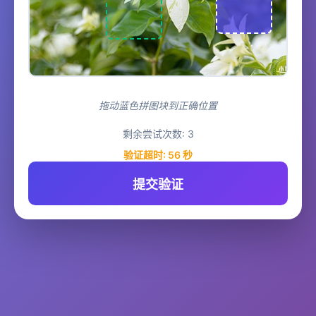
拖动蓝色拼图块到正确位置
剩余尝试次数:
3
验证超时:
56
秒
提交验证