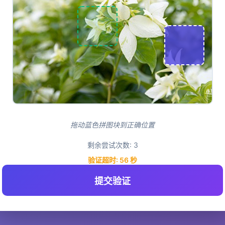
拖动蓝色拼图块到正确位置
剩余尝试次数:
3
验证超时:
55
秒
提交验证