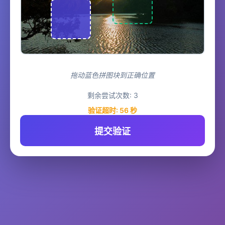
拖动蓝色拼图块到正确位置
剩余尝试次数:
3
验证超时:
56
秒
提交验证