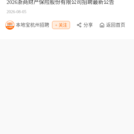
2026浙商财产保险股份有限公司招聘最新公告
2026-08-05
本地宝杭州招聘
分享
返回首页
+ 关注
浙江自然博物院2026年公开招聘编外人员公告
2026-08-04
栏目导航
资讯
办事
教育
招聘
休闲
旅游
购物
专题
网点
景点
公交
客车
地图
地铁
天气
|
|
|
|
移动版
电脑版
意见建议
联系我们
本地宝APP
©Bendibao 粤ICP备17055554号
人力资源服务许可证编号：440304103659