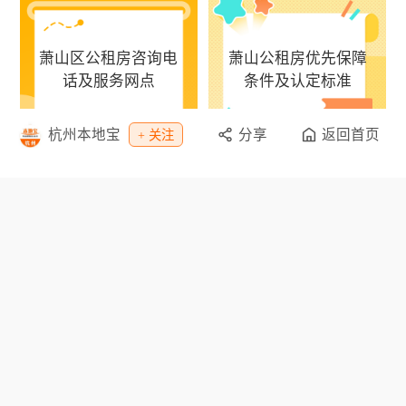
萧山区公租房咨询电
萧山公租房优先保障
话及服务网点
条件及认定标准
杭州本地宝
分享
返回首页
+ 关注
萧山区公租房咨询电话
萧山公租房优先保障条
及服务网点
件及认定标准
栏目导航
资讯
办事
教育
招聘
休闲
旅游
购物
专题
网点
景点
公交
客车
地图
地铁
天气