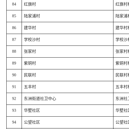
84
红旗村
红旗村
85
陆家浦村
陆家浦
86
建华村
建华村
87
学校沙村
学校沙
88
张家村
张家村
89
紫铜村
紫铜村
90
民联村
民联村
91
五丰村
五丰村
92
东洲街道社卫中心
东洲社
93
华墅社区
华墅社
94
公望社区
公望社