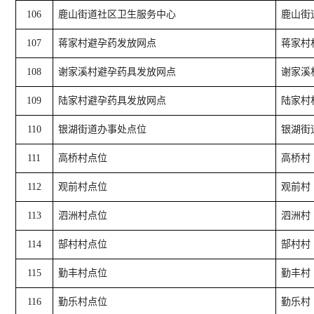
106
鹿山街道社区卫生服务中心
鹿山街
107
蒋家村避孕药发放网点
蒋家村
108
谢家溪村避孕药具发放网点
谢家溪
109
陆家村避孕药具发放网点
陆家村
110
银湖街道办事处点位
银湖街
111
高桥村点位
高桥村
112
观前村点位
观前村
113
泗洲村点位
泗洲村
114
郜村村点位
郜村村
115
勤丰村点位
勤丰村
116
勤乐村点位
勤乐村