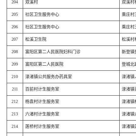
204
双溪村
双溪村
205
社区卫生服务中心
乘庄村
206
社区卫生服务中心
乘庄村
207
松溪卫生院
松溪村
208
富阳区第二人民医院妇科门诊
新登镇
209
富阳区第二人民医院
登城北
210
渌渚镇公共服务办药具室
渌渚镇
211
百前村计生服务室
渌渚镇
212
杨袁村计生服务室
渌渚镇
213
六渚村计生服务室
渌渚镇
214
莲桥村计生服务室
渌渚镇