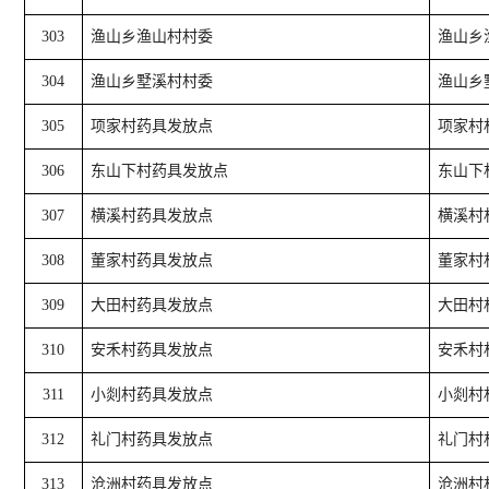
303
渔山乡渔山村村委
渔山乡
304
渔山乡墅溪村村委
渔山乡
305
项家村药具发放点
项家村
306
东山下村药具发放点
东山下
307
横溪村药具发放点
横溪村
308
董家村药具发放点
董家村
309
大田村药具发放点
大田村
310
安禾村药具发放点
安禾村
311
小剡村药具发放点
小剡村
312
礼门村药具发放点
礼门村
313
沧洲村药具发放点
沧洲村