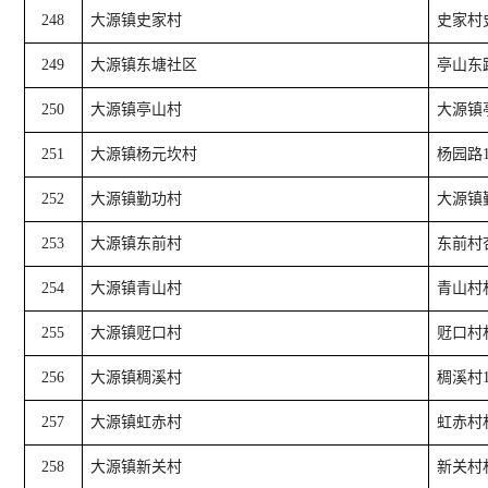
248
大源镇史家村
史家村
249
大源镇东塘社区
亭山东
250
大源镇亭山村
大源镇
251
大源镇杨元坎村
杨园路
252
大源镇勤功村
大源镇
253
大源镇东前村
东前村
254
大源镇青山村
青山村
255
大源镇觃口村
觃口村
256
大源镇稠溪村
稠溪村
257
大源镇虹赤村
虹赤村
258
大源镇新关村
新关村