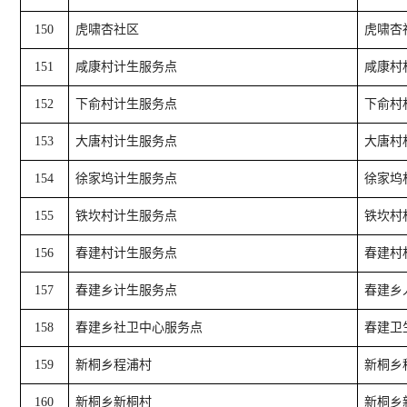
150
虎啸杏社区
虎啸杏
151
咸康村计生服务点
咸康村
152
下俞村计生服务点
下俞村
153
大唐村计生服务点
大唐村
154
徐家坞计生服务点
徐家坞
155
铁坎村计生服务点
铁坎村
156
春建村计生服务点
春建村
157
春建乡计生服务点
春建乡
158
春建乡社卫中心服务点
春建卫
159
新桐乡程浦村
新桐乡
160
新桐乡新桐村
新桐乡