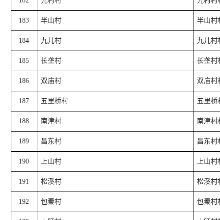
182
元村村
元村村
183
半山村
半山村
184
九儿村
九儿村
185
长垄村
长垄村
186
双庙村
双庙村
187
五里桥村
五里桥
188
南津村
南津村
189
昌东村
昌东村
190
上山村
上山村
191
松溪村
松溪村
192
包秦村
包秦村