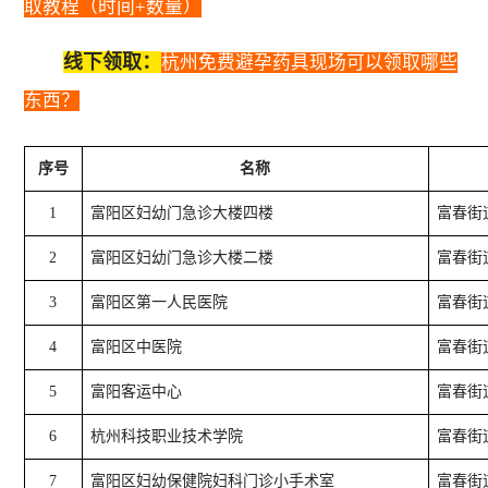
取教程（时间+数量）
线下领取：
杭州免费避孕药具现场可以领取哪些
东西？
序号
名称
1
富阳区妇幼门急诊大楼四楼
富春街
2
富阳区妇幼门急诊大楼二楼
富春街
3
富阳区第一人民医院
富春街
4
富阳区中医院
富春街
5
富阳客运中心
富春街
6
杭州科技职业技术学院
富春街
7
富阳区妇幼保健院妇科门诊小手术室
富春街