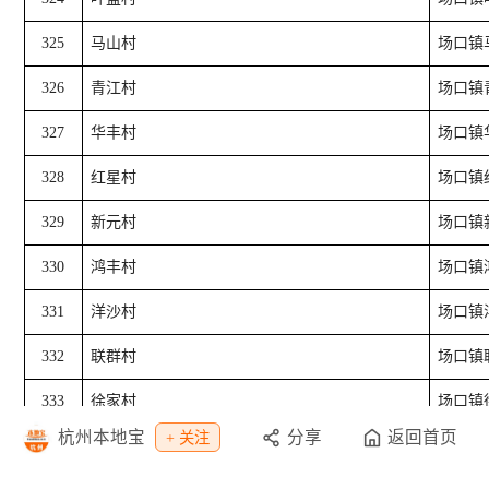
325
马山村
场口镇
326
青江村
场口镇
327
华丰村
场口镇
328
红星村
场口镇
329
新元村
场口镇
330
鸿丰村
场口镇
331
洋沙村
场口镇
332
联群村
场口镇
333
徐家村
场口镇
杭州本地宝
分享
返回首页
+ 关注
334
瓜桥埠村
场口镇