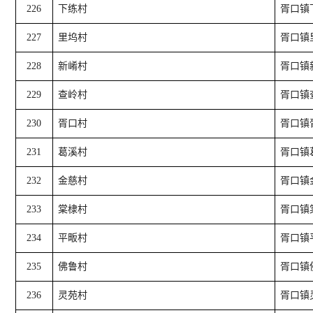
226
下练村
胥口镇
227
里坞村
胥口镇
228
新崤村
胥口镇
229
查岭村
胥口镇
230
胥口村
胥口镇
231
葛溪村
胥口镇
232
金慈村
胥口镇
233
棠棣村
胥口镇
234
平畈村
胥口镇
235
佛鲁村
胥口镇
236
灵苑村
胥口镇