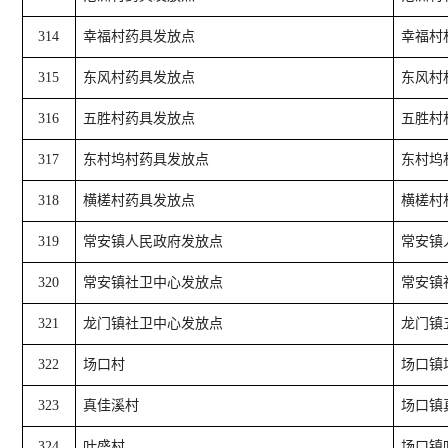
314
幸福村药具发放点
幸福村
315
东风村药具发放点
东风村
316
五胜村药具发放点
五胜村
317
东村坞村药具发放点
东村坞
318
横槎村药具发放点
横槎村
319
常安镇人民政府发放点
常安镇
320
常安镇社卫中心发放点
常安镇
321
龙门镇社卫中心发放点
龙门镇
322
场口村
场口镇
323
真佳溪村
场口镇
324
叶盛村
场口镇