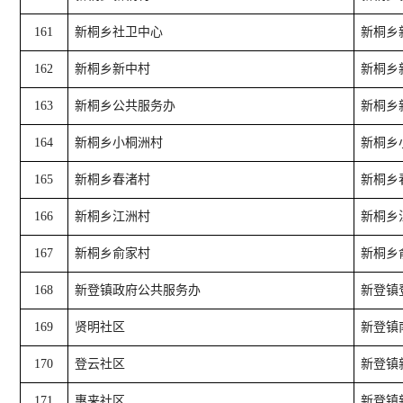
161
新桐乡社卫中心
新桐乡
162
新桐乡新中村
新桐乡
163
新桐乡公共服务办
新桐乡
164
新桐乡小桐洲村
新桐乡
165
新桐乡春渚村
新桐乡
166
新桐乡江洲村
新桐乡
167
新桐乡俞家村
新桐乡
168
新登镇政府公共服务办
新登镇
169
贤明社区
新登镇
170
登云社区
新登镇
171
惠来社区
新登镇