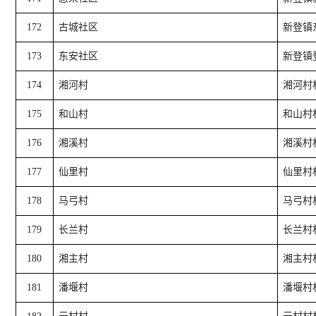
172
古城社区
新登镇
173
东安社区
新登镇
174
湘河村
湘河村
175
和山村
和山村
176
湘溪村
湘溪村
177
仙里村
仙里村
178
马弓村
马弓村
179
长兰村
长兰村
180
湘主村
湘主村
181
潘堰村
潘堰村