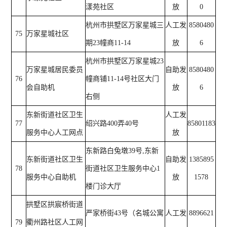
漾苑社区
放
0
杭州市拱墅区万家星城三
人工发
8580480
75
万家星城社区
期23幢商11-14
放
6
杭州市拱墅区万家星城23
万家星城居民委员
自助发
8580480
76
幢商铺11-14号社区大门
会自助机
放
6
右侧
东新街道社区卫生
人工发
77
绍兴路400弄40号
85801183
服务中心人工网点
放
东新路白兔墩39号,东新
东新街道社区卫生
自助发
1385895
78
街道社区卫生服务中心1
服务中心自助机
放
1578
楼门诊大厅
拱墅区拱宸桥街道
严家桥街43号（名城公寓
人工发
8896621
79
衢州路社区人工网