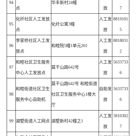
94
华丰新村24幢
点
放
7
化纤社区人工发放
人工发
8819101
95
化纤公寓3幢
点
放
5
李家桥社区人工发
人工发
8818031
96
和睦院5幢1单元201
放点
放
2
和睦社区卫生服务
人工发
5633733
97
莫干山路642号
中心人工发放点
放
6
莫干山路642号 和睦街道
和睦街道社区卫生
自助发
5633733
98
社区卫生服务中心1楼大
服务中心自助机
放
6
厅
人工发
5810302
99
湖墅街道人工网点
湖墅新村42幢之1
放
7