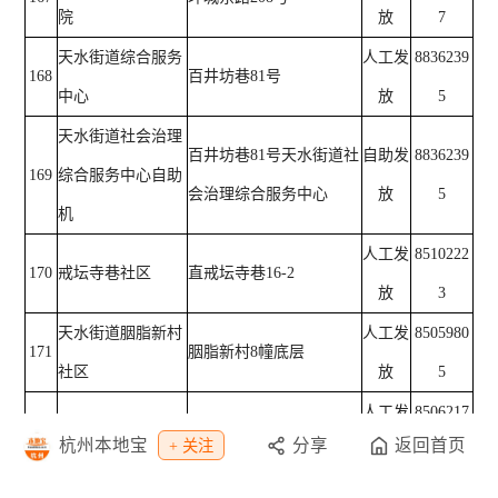
院
放
7
天水街道综合服务
人工发
8836239
168
百井坊巷81号
中心
放
5
天水街道社会治理
百井坊巷81号天水街道社
自助发
8836239
169
综合服务中心自助
会治理综合服务中心
放
5
机
人工发
8510222
170
戒坛寺巷社区
直戒坛寺巷16-2
放
3
天水街道胭脂新村
人工发
8505980
171
胭脂新村8幢底层
社区
放
5
人工发
8506217
172
仓桥社区
平安居3幢底层
杭州本地宝
分享
返回首页
+ 关注
放
1
人工发
8517687