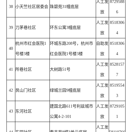
人工发
8729588
38
小天竺社区居委会
珠碧苑31幢底层
放
6
人工发
8518306
39
刀茅巷社区
环东公寓3幢底层
放
4
杭州市红会医院1
环城东路208号，杭州市
自助发
8518306
40
号楼3楼
红会医院1号楼3楼
放
4
人工发
8528157
41
所巷社区
大树路51号
放
7
人工发
8519554
42
艮山门社区
绿城兰园9幢底层
放
3
建国北路611号利兹城市
人工发
8729105
43
东河社区
公寓4-2-101
放
1
人工发