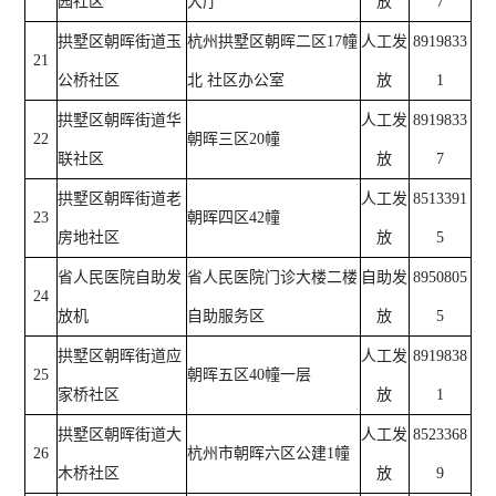
园社区
大厅
放
7
拱墅区朝晖街道玉
杭州拱墅区朝晖二区17幢
人工发
8919833
21
公桥社区
北 社区办公室
放
1
拱墅区朝晖街道华
人工发
8919833
22
朝晖三区20幢
联社区
放
7
拱墅区朝晖街道老
人工发
8513391
23
朝晖四区42幢
房地社区
放
5
省人民医院自助发
省人民医院门诊大楼二楼
自助发
8950805
24
放机
自助服务区
放
5
拱墅区朝晖街道应
人工发
8919838
25
朝晖五区40幢一层
家桥社区
放
1
拱墅区朝晖街道大
人工发
8523368
26
杭州市朝晖六区公建1幢
木桥社区
放
9