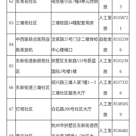
62
长青苑社区
电信巷小区7幢4单元西侧
放
3
人工发
8535872
63
三塘苑社区
三塘桂园14幢配套用房
放
1
中西医结合医院自
沈家路25号门诊二楼体检
自助发
8535239
64
助发放机
中心楼梯口
放
6
东新街道新颜苑社
拱墅区东新路533号蔚蓝
人工发
8535239
65
区
国际2号楼1楼
放
6
绍兴路三塘人家7幢1—3
人工发
8537335
66
东新街道三塘社区
三塘社区服务大厅
放
6
人工发
8538505
67
灯塔社区
白石路200号社区大厅
放
9
杭州市拱墅区东新街道西
人工发
8536482