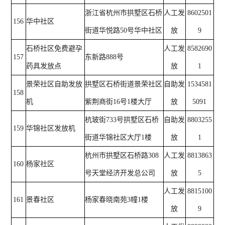
浙江省杭州市拱墅区石桥
人工发
8602501
156
华中社区
街道华悦路50号华中社区
放
9
石桥社区免费避孕
人工发
8582690
157
东新路888号
药具发放点
放
1
景荣社区自助发放
拱墅区石桥街道景荣社区
自助发
1534581
158
机
紫荆商街16号1楼大厅
放
5091
杭玻街733号拱墅区石桥
自助发
8803255
159
华锦社区发放机
街道华锦社区大厅1楼
放
1
杭州市拱墅区石桥路308
人工发
8813863
160
杨家社区
号天堂经济开发总公司
放
5
人工发
8815100
161
景春社区
杨家春晓南苑3幢1楼
放
9