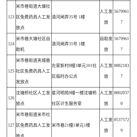
米市巷街道大塘社
人工发
5679961
123
区免费药具人工发
清河闸弄35号 1楼
放
7
放点
米市巷大塘社区自
自助发
5679961
124
清河闸弄35号 1楼
助机
放
7
米市巷街道夹城巷
左家新村8幢3单元101社
人工发
8882183
125
社区免费药具人工
区临时办公点
放
7
发放点
沈塘桥社区人工发
星河明苑8幢一楼沈塘桥
人工发
8802037
126
放点
社区计生服务室
放
0
米市巷街道米市社
人工发
8537572
127
区免费药具人工发
米市巷21幢1单元1楼
放
9
放点