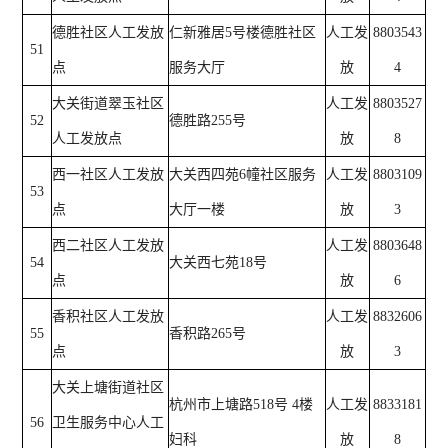
德胜社区人工发放
仁新雅居5号楼德胜社区
人工发
8803543
51
点
服务大厅
放
4
大关街道翠玉社区
人工发
8803527
52
德胜路255号
人工发放点
放
8
西一社区人工发放
大关西四苑6幢社区服务
人工发
8803109
53
点
大厅一楼
放
3
西二社区人工发放
人工发
8803648
54
大关西七苑18号
点
放
6
香积社区人工发放
人工发
8832606
55
香积路265号
点
放
3
大关上塘街道社区
杭州市上塘路518号 4楼
人工发
8833181
56
卫生服务中心人工
妇科
放
8