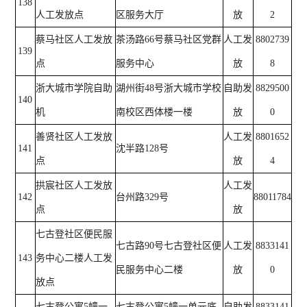
138
人工发放点
区服务大厅
放
2
蔡马社区人工发放
茶汤路66号蔡马社区党群
人工发
8802739
139
点
服务中心
放
8
浙大城市学院自助
湖州街48号浙大城市学校
自助发
8829500
140
机
南校区西体楼一楼
放
0
善贤社区人工发放
人工发
8801652
141
沈半路128号
点
放
4
拱宸社区人工发放
人工发
142
台州路329号
88011784
点
放
七古登社区便民服
七古路90号七古登社区便
人工发
8833141
143
务中心二楼人工发
民服务中心二楼
放
0
放点
七古登公寓5幢一
七古登公寓5幢一单元底
自助发
8833141