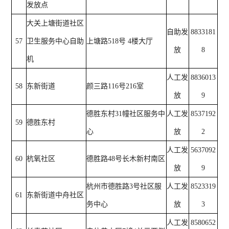
发放点
大关上塘街道社区
自助发
8833181
57
卫生服务中心自助
上塘路518号 4楼大厅
放
8
机
人工发
8836013
58
东新街道
颜三路116号216室
放
9
德胜东村31幢社区服务中
人工发
8537192
59
德胜东村
心
放
2
人工发
5637092
60
杭氧社区
德胜路48号长木新村南区
放
9
杭州市德胜路3号社区服
人工发
8523319
61
东新街道中舟社区
务中心
放
3
人工发
8580652