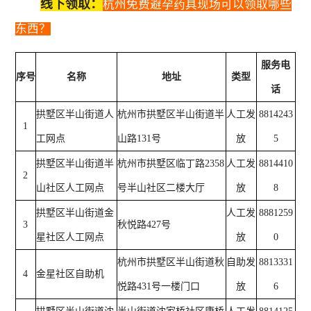
线下领取：
杭州免费避孕药具现场可以领取哪些
东西？
服务电
序号
名称
地址
类型
话
拱墅区半山街道人
杭州市拱墅区半山街道半
人工发
8814243
1
工网点
山路131号
放
5
拱墅区半山街道半
杭州市拱墅区临丁路2358
人工发
8814410
2
山社区人工网点
号半山社区二楼大厅
放
8
拱墅区半山街道金
人工发
8881259
3
秋悦路427号
星社区人工网点
放
0
杭州市拱墅区半山街道秋
自助发
8813331
4
金星社区自助机
悦路431号一楼门口
放
6