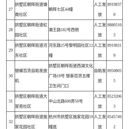
拱墅区朝晖街道塘
人工发
8919837
27
朝晖七区44幢
南社区
放
0
拱墅区朝晖街道虹
人工发
8880510
28
潮王路182号西侧
园社区
放
3
拱墅区朝晖街道河
河东路25号黎明园社区12
人工发
8919831
29
东社区
幢
放
9
拱墅区朝晖街道西湖文化
银耀百货自助发放
自助发
8950805
30
广场18号 银泰百货五楼
机
放
5
卫生间门口
拱墅区朝晖街道大
人工发
8523206
31
中山北路600弄50号
家苑社区
放
3
拱墅区朝晖街道施
杭州市拱墅区施家花园19
人工发
8545749
32
家花园社区
幢底
放
2