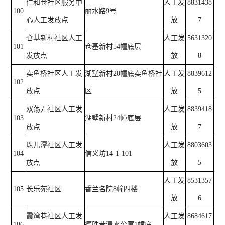
仁和仓社区服务中
人工发
8831438
100
丽水路9号
心人工发放点
放
7
仓基新村社区人工
人工发
5631320
101
仓基新村54幢底层
发放点
放
8
卖鱼桥社区人工发
湖墅新村20幢底卖鱼桥社
人工发
8839612
102
放点
区
放
5
双荡弄社区人工发
人工发
8839418
103
湖墅新村24幢底层
放点
放
7
珠儿潭社区人工发
人工发
8803603
104
信义坊14-1-101
放点
放
5
人工发
8531357
105
长乐苑社区
香兰名院8幢四楼
放
6
霞湾巷社区人工发
人工发
8684617
106
德胜巷清水公寓1幢底