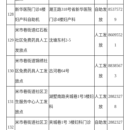
新华医院门诊4楼
潮王路318号省新华医院
自助发
8537572
128
妇产科自助机
门诊4楼妇产科
放
9
米市巷街道红石板
人工发
8609552
129
社区免费药具人工
沈塘东村2-5
放
1
发放点
米市巷街道锦绣社
人工发
8838567
130
区免费药具人工发
古河巷64号
放
3
放点
米市巷街道社区卫
湖墅南路夹城巷1号3楼妇
人工发
2882327
131
生服务中心人工发
科
放
8
放点
米市巷街道社区卫
夹城巷1号 3楼妇科门诊
自助发
2882327
132