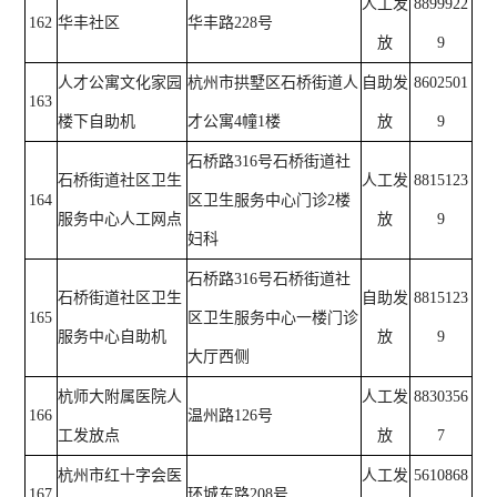
人工发
8899922
162
华丰社区
华丰路228号
放
9
人才公寓文化家园
杭州市拱墅区石桥街道人
自助发
8602501
163
楼下自助机
才公寓4幢1楼
放
9
石桥路316号石桥街道社
石桥街道社区卫生
人工发
8815123
164
区卫生服务中心门诊2楼
服务中心人工网点
放
9
妇科
石桥路316号石桥街道社
石桥街道社区卫生
自助发
8815123
165
区卫生服务中心一楼门诊
服务中心自助机
放
9
大厅西侧
杭师大附属医院人
人工发
8830356
166
温州路126号
工发放点
放
7
杭州市红十字会医
人工发
5610868
167
环城东路208号