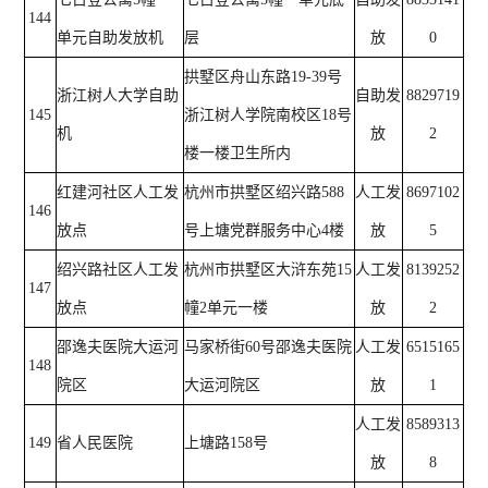
144
单元自助发放机
层
放
0
拱墅区舟山东路19-39号
浙江树人大学自助
自助发
8829719
145
浙江树人学院南校区18号
机
放
2
楼一楼卫生所内
红建河社区人工发
杭州市拱墅区绍兴路588
人工发
8697102
146
放点
号上塘党群服务中心4楼
放
5
绍兴路社区人工发
杭州市拱墅区大浒东苑15
人工发
8139252
147
放点
幢2单元一楼
放
2
邵逸夫医院大运河
马家桥街60号邵逸夫医院
人工发
6515165
148
院区
大运河院区
放
1
人工发
8589313
149
省人民医院
上塘路158号
放
8