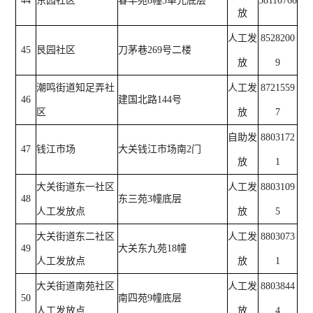
44
东园社区
春丰苑8幢3单元底层
58110766
放
人工发
8528200
45
艮园社区
刀茅巷269号二楼
放
9
潮鸣街道知足弄社
人工发
8721559
46
建国北路144号
区
放
7
自助发
8803172
47
钱江市场
大关钱江市场南2门
放
1
大关街道东一社区
人工发
8803109
48
东三苑3幢底层
人工发放点
放
5
大关街道东二社区
人工发
8803073
49
大关东九苑18幢
人工发放点
放
1
大关街道南苑社区
人工发
8803844
50
南四苑9幢底层
人工发放点
放
4