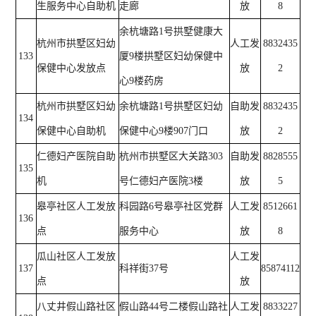
生服务中心自助机
走廊
放
8
余杭塘路1号拱墅健康大
杭州市拱墅区妇幼
人工发
8832435
133
厦9楼拱墅区妇幼保健中
保健中心发放点
放
2
心9楼药房
杭州市拱墅区妇幼
余杭塘路1号拱墅区妇幼
自助发
8832435
134
保健中心自助机
保健中心9楼907门口
放
2
仁德妇产医院自助
杭州市拱墅区大关路303
自助发
8828555
135
机
号仁德妇产医院3楼
放
5
皋亭社区人工发放
科园路6号皋亭社区党群
人工发
8512661
136
点
服务中心
放
8
瓜山社区人工发放
人工发
137
科祥街37号
85874112
点
放
八丈井假山路社区
假山路44号二楼假山路社
人工发
8833227