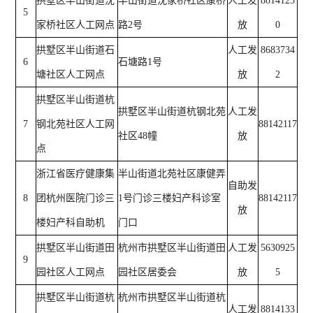
拱墅区半山街道沈
半山街道沈家桥社区康桥
人工发
8814125
5
家桥社区人工网点
路2号
放
0
拱墅区半山街道石
人工发
8683734
6
石塘路1号
塘社区人工网点
放
2
拱墅区半山街道杭
拱墅区半山街道杭钢北苑
人工发
7
钢北苑社区人工网
88142117
社区48幢
放
点
浙江省医疗健康集
半山街道北苑社区康健弄
自助发
8
团杭州医院门诊三
1号门诊三楼妇产科诊室
88142117
放
楼妇产科自助机
门口
拱墅区半山街道田
杭州市拱墅区半山街道田
人工发
5630925
9
园社区人工网点
园社区居委会
放
5
拱墅区半山街道杭
杭州市拱墅区半山街道杭
人工发
8814133