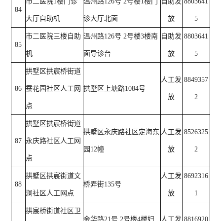
市二医院1楼门诊
温州路126号 2号楼1楼门
自助发
8803641
84
大厅自助机
诊大厅北面
放
5
市二医院三楼自助
温州路126号 2号楼3楼南
自助发
8803641
85
机
面导诊台
放
5
拱墅区拱宸桥街道
人工发
8849357
86
蚕花园社区人工网
拱墅区上塘路1084号
放
2
点
拱墅区拱宸桥街道
拱墅区永庆路社区定海东
人工发
8526325
87
永庆路社区人工网
园12幢
放
2
点
拱墅区拱宸街道文
人工发
8692316
88
桥弄街135号
澜社区人工网点
放
1
拱宸桥街道社区卫
金华路21号 2号楼4楼妇
人工发
8816920