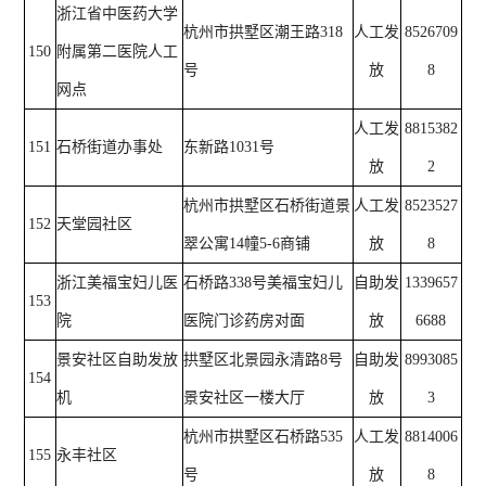
浙江省中医药大学
杭州市拱墅区潮王路318
人工发
8526709
150
附属第二医院人工
号
放
8
网点
人工发
8815382
151
石桥街道办事处
东新路1031号
放
2
杭州市拱墅区石桥街道景
人工发
8523527
152
天堂园社区
翠公寓14幢5-6商铺
放
8
浙江美福宝妇儿医
石桥路338号美福宝妇儿
自助发
1339657
153
院
医院门诊药房对面
放
6688
景安社区自助发放
拱墅区北景园永清路8号
自助发
8993085
154
机
景安社区一楼大厅
放
3
杭州市拱墅区石桥路535
人工发
8814006
155
永丰社区
号
放
8