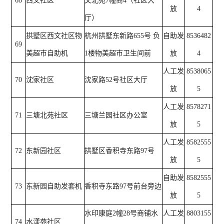
68
西文社区
文北苑7幢商4（社区大
放
4
厅）
拱墅区西文社区物
杭州拱墅东新路655号 负
自助发
8536482
69
美超市自助机
1楼物美超市卫生间前
放
4
人工发
8538065
70
沈家社区
沈家路52号社区大厅
放
5
人工发
8578271
71
三塘北苑社区
三塘兰园社区办公室
放
5
人工发
8582555
72
东新园社区
拱墅区香积寺东路97号
放
5
自助发
8582555
73
东新园自助发套机
香积寺东路97号前台旁边
放
5
水印康庭2幢28号商铺水
人工发
8803155
74
水漾苑社区