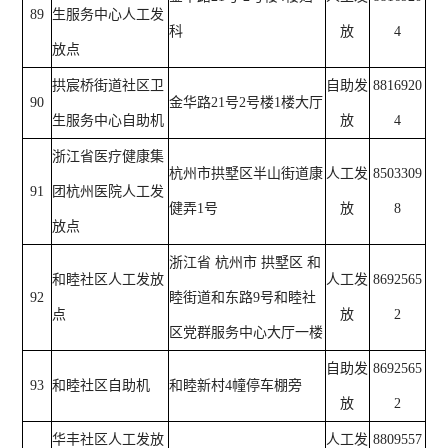
89
生服务中心人工发
科
放
4
放点
拱宸桥街道社区卫
自助发
8816920
90
金华路21号2号楼1楼大厅
生服务中心自助机
放
4
浙江省医疗健康集
杭州市拱墅区半山街道康
人工发
8503309
91
团杭州医院人工发
健弄1号
放
8
放点
浙江省 杭州市 拱墅区 和
和睦社区人工发放
人工发
8692565
92
睦街道和东路9号和睦社
点
放
2
区党群服务中心大厅一楼
自助发
8692565
93
和睦社区自助机
和睦新村4幢停车棚旁
放
2
华丰社区人工发放
人工发
8809557