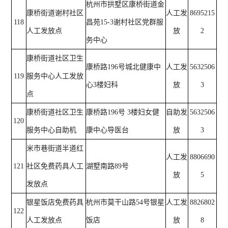
杭州市拱墅区康桥街道金
康桥街道谢村社区
人工发
8695215
118
昌苑15-3谢村社区党群服
人工发放点
放
2
务中心
康桥街道社区卫生
康桥路196号城北健康中
人工发
5632506
119
服务中心人工发放
心3楼妇科
放
3
点
康桥街道社区卫生
康桥路196号 3楼妇女健
自助发
5632506
120
服务中心自助机
康中心导医台
放
3
米市巷街道半道红
人工发
8806690
121
社区免费药具人工
湖墅南路89号
放
5
发放点
银星饭店免费药具
杭州市莫干山路54号银星
人工发
8826802
122
人工发放点
饭店
放
8