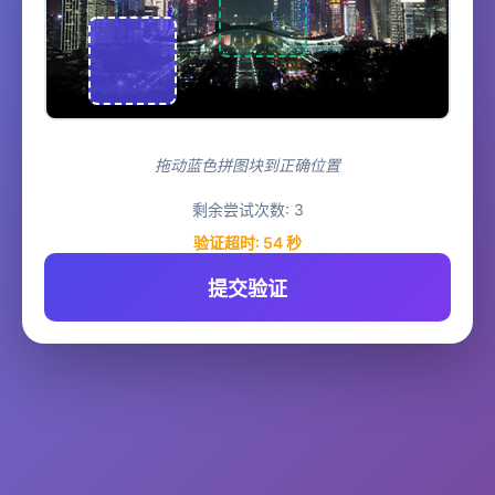
拖动蓝色拼图块到正确位置
剩余尝试次数:
3
验证超时:
54
秒
提交验证