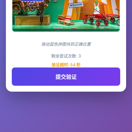
拖动蓝色拼图块到正确位置
剩余尝试次数:
3
验证超时:
54
秒
提交验证