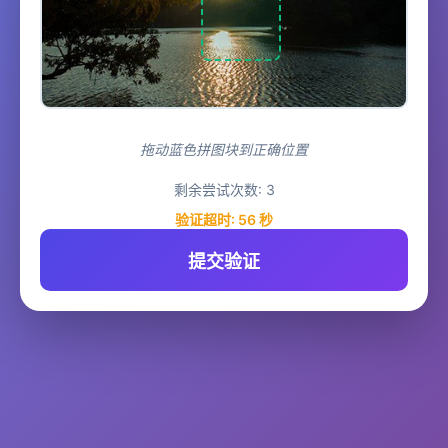
拖动蓝色拼图块到正确位置
剩余尝试次数:
3
验证超时:
55
秒
提交验证