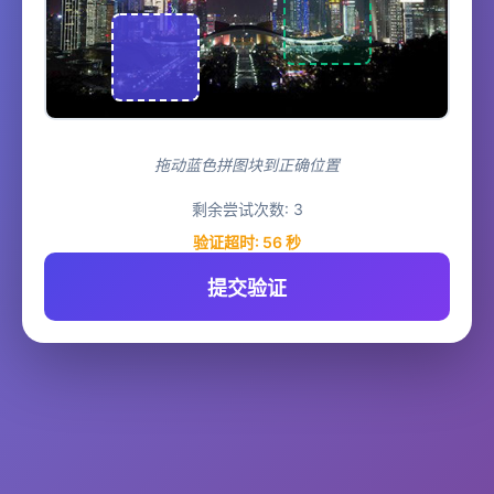
拖动蓝色拼图块到正确位置
剩余尝试次数:
3
验证超时:
56
秒
提交验证