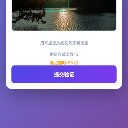
拖动蓝色拼图块到正确位置
剩余尝试次数:
3
验证超时:
56
秒
提交验证