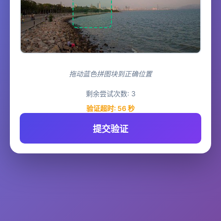
拖动蓝色拼图块到正确位置
剩余尝试次数:
3
验证超时:
55
秒
提交验证